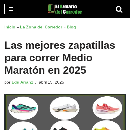
Saltar
al
Inicio
»
La Zona del Corredor
»
Blog
contenido
Las mejores zapatillas
para correr Medio
Maratón en 2025
por
Edu Arranz
abril 15, 2025