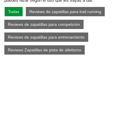
puedes filtrar según el uso que les vayas a dar.
Todas
Reviews de zapatillas para trail running
Reviews de zapatillas para competición
Reviews de zapatillas para entrenamiento
Reviews Zapatillas de pista de atletismo
Adidas Adizero Evo
SL 2026: Innovación
y Rendimiento