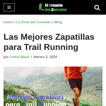
Saltar
al
Inicio
»
La Zona del Corredor
»
Blog
contenido
Las Mejores Zapatillas
para Trail Running
por
Carlos Abad
febrero 3, 2024