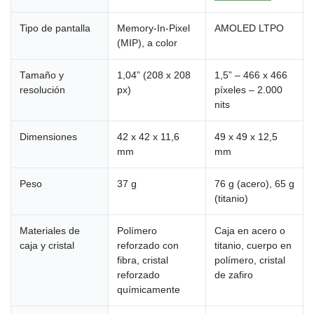
Tipo de pantalla
Memory-In-Pixel
AMOLED LTPO
(MIP), a color
Tamaño y
1,04” (208 x 208
1,5” – 466 x 466
resolución
px)
píxeles – 2.000
nits
Dimensiones
42 x 42 x 11,6
49 x 49 x 12,5
mm
mm
Peso
37 g
76 g (acero), 65 g
(titanio)
Materiales de
Polímero
Caja en acero o
caja y cristal
reforzado con
titanio, cuerpo en
fibra, cristal
polímero, cristal
reforzado
de zafiro
químicamente