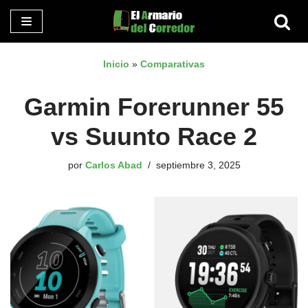
Saltar
al
Inicio
»
Comparativas
contenido
Garmin Forerunner 55
vs Suunto Race 2
por
Carlos Abad
septiembre 3, 2025