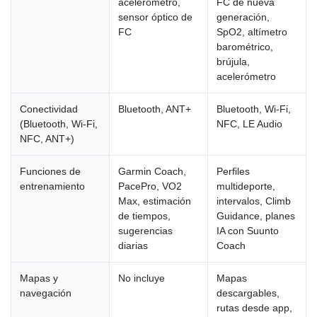
acelerómetro,
FC de nueva
sensor óptico de
generación,
FC
SpO2, altímetro
barométrico,
brújula,
acelerómetro
Conectividad
Bluetooth, ANT+
Bluetooth, Wi-Fi,
(Bluetooth, Wi-Fi,
NFC, LE Audio
NFC, ANT+)
Funciones de
Garmin Coach,
Perfiles
entrenamiento
PacePro, VO2
multideporte,
Max, estimación
intervalos, Climb
de tiempos,
Guidance, planes
sugerencias
IA con Suunto
diarias
Coach
Mapas y
No incluye
Mapas
navegación
descargables,
rutas desde app,