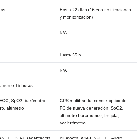
ías
Hasta 22 días (16 con notificaciones
y monitorización)
N/A
Hasta 55 h
N/A
amente 15 horas
—
 ECG, SpO2, barómetro,
GPS multibanda, sensor óptico de
o, altímetro
FC de nueva generación, SpO2,
altímetro barométrico, brújula,
acelerómetro
 ANT+, USB-C (adaptador)
Bluetooth, Wi-Fi, NFC, LE Audio