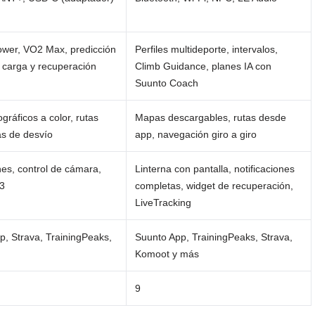
wer, VO2 Max, predicción
Perfiles multideporte, intervalos,
, carga y recuperación
Climb Guidance, planes IA con
Suunto Coach
ráficos a color, rutas
Mapas descargables, rutas desde
as de desvío
app, navegación giro a giro
nes, control de cámara,
Linterna con pantalla, notificaciones
3
completas, widget de recuperación,
LiveTracking
 Strava, TrainingPeaks,
Suunto App, TrainingPeaks, Strava,
Komoot y más
9