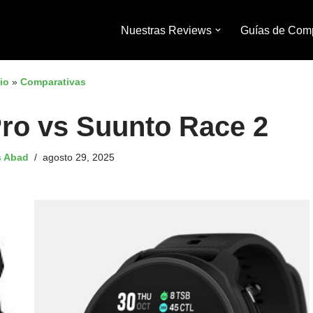
Nuestras Reviews
Guías de Com
io
»
Comparativas
o vs Suunto Race 2
rbono
s Abad
agosto 29, 2025
esados