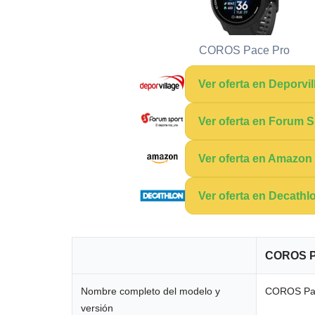
COROS Pace Pro
Ver oferta en Deporvil
Ver oferta en Forum S
Ver oferta en Amazon
Ver oferta en Decathl
COROS P
Nombre completo del modelo y
COROS Pa
versión