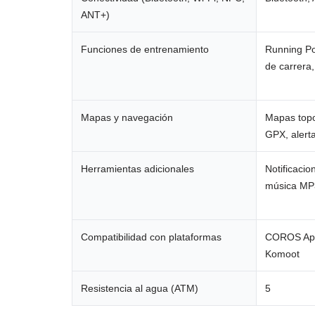
ANT+)
Funciones de entrenamiento
Running Po
de carrera
Mapas y navegación
Mapas topog
GPX, alert
Herramientas adicionales
Notificacio
música MP
Compatibilidad con plataformas
COROS App,
Komoot
Resistencia al agua (ATM)
5