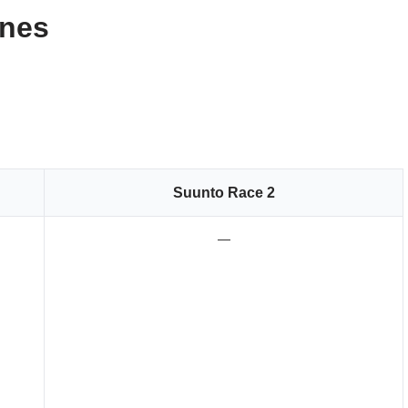
enes
Suunto Race 2
—