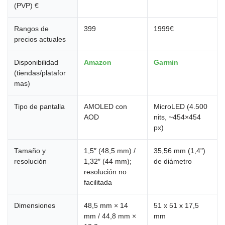
(PVP) €
Rangos de
399
1999€
precios actuales
Disponibilidad
Amazon
Garmin
(tiendas/platafor
mas)
Tipo de pantalla
AMOLED con
MicroLED (4.500
AOD
nits, ~454×454
px)
Tamaño y
1,5″ (48,5 mm) /
35,56 mm (1,4")
resolución
1,32″ (44 mm);
de diámetro
resolución no
facilitada
Dimensiones
48,5 mm × 14
51 x 51 x 17,5
mm / 44,8 mm ×
mm