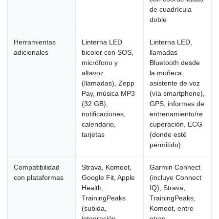
de cuadrícula
doble
Herramientas
Linterna LED
Linterna LED,
adicionales
bicolor con SOS,
llamadas
micrófono y
Bluetooth desde
altavoz
la muñeca,
(llamadas), Zepp
asistente de voz
Pay, música MP3
(vía smartphone),
(32 GB),
GPS, informes de
notificaciones,
entrenamiento/re
calendario,
cuperación, ECG
tarjetas
(donde esté
permitido)
Compatibilidad
Strava, Komoot,
Garmin Connect
con plataformas
Google Fit, Apple
(incluye Connect
Health,
IQ), Strava,
TrainingPeaks
TrainingPeaks,
(subida,
Komoot, entre
integración
otras