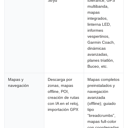
Stryd
tolerance; GPS
multibanda,
mapas
integrados,
linterna LED,
informes
vespertinos,
Garmin Coach,
dinámicas
avanzadas,
planes triatlón,
Buceo, etc.
Mapas y
Descarga por
Mapas completos
navegación
zonas, mapas
preinstalados y
offline, POI,
navegación
creación de rutas
avanzada
con IA en el reloj,
(offline); guiado
importación GPX
tipo
“breadcrumbs”,
mapas full-color
con coordenadas