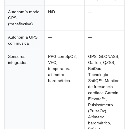
Autonomía modo
N/D
—
GPS
(transflectiva)
Autonomía GPS
—
—
con música
Sensores
PPG con SpO2,
GPS, GLONASS,
integrados
VFC,
Galileo, QZSS,
temperatura,
BeiDou,
altímetro
Tecnología
barométrico
SatIQ™, Monitor
de frecuencia
cardiaca Garmin
Elevate™,
Pulsioxímetro
(PulseOx),
Altímetro
barométrico,