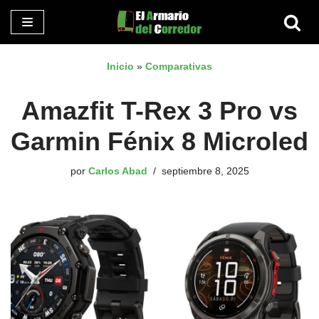
Saltar
al
Inicio
»
Comparativas
contenido
Amazfit T-Rex 3 Pro vs
Garmin Fénix 8 Microled
por
Carlos Abad
septiembre 8, 2025